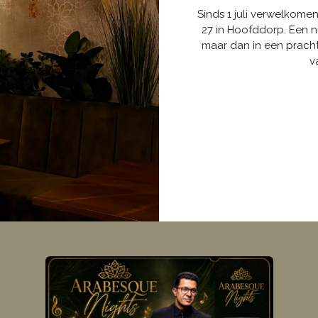
Sinds
1 juli
verwelkomen w
27 in Hoofddorp
. Een 
maar dan in een prach
v