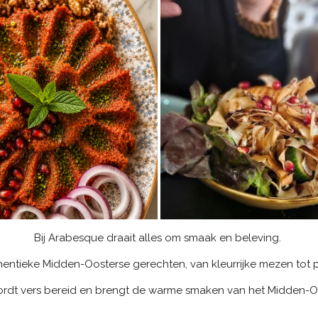
Bij Arabesque draait alles om smaak en beleving.
entieke Midden-Oosterse gerechten, van kleurrijke mezen tot pe
ordt vers bereid en brengt de warme smaken van het Midden-Oo