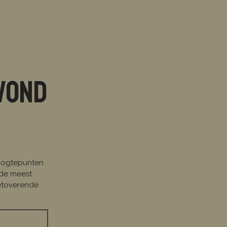
vond
hoogtepunten
 de meest
betoverende