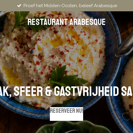
eef Arabesque
Restaurant Arabesque
k, sfeer & gastvrijheid 
Reserveer nu!