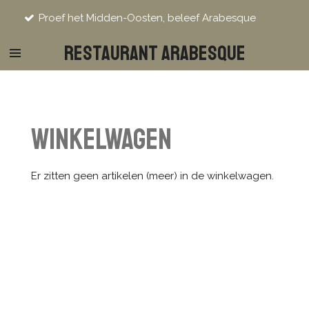
Ga
oef het Midden-Oosten, beleef Arabesque
direct
naar
Restaurant Arabesque
de
hoofdinhoud
Winkelwagen
Er zitten geen artikelen (meer) in de winkelwagen.